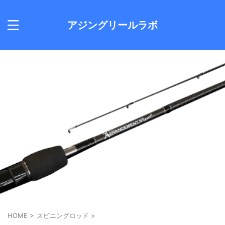
アジングリールラボ
HOME
>
スピニングロッド
>