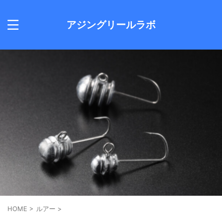
アジングリールラボ
HOME
>
ルアー
>