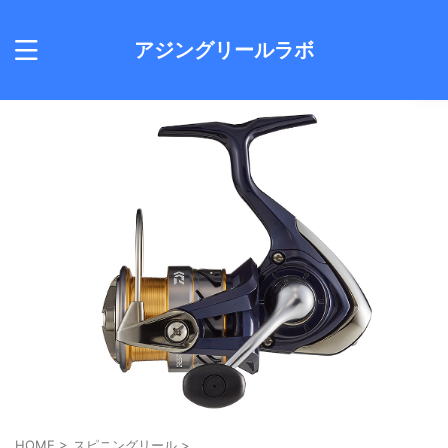
アジングリールラボ
HOME
>
スピニングリール
>