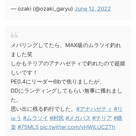
— ozaki (@ozaki_garyu)
June 12, 2022
メバリングしてたら、MAX級のムラソイ釣れ
ました笑
しかもテリアのアナハゼティで釣れたので超嬉
しいです！
PE0.4にリーダー6lbで焦りましたが、
DDにランディングしてもらい無事に獲れまし
た。
思い出に残る釣行でした。
#アナハゼティ
#り
ゅう
#ムラソイ
#村民
#メガバス
#テリア
#礁
楽
#75MLS
pic.twitter.com/vHWjLUCZTh