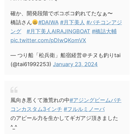
確か、開発段階でボコボコ釣れてたなぁ〜
橋詰さん
#DAIWA
#月下美人
#バチコンアジ
ング
#月下美人AIRAJINGBOAT
#橋詰大輔
pic.twitter.com/pDIwQKomVX
— つり船「松兵衛」船宿経営＠チヌも釣りtai
(@tai61992253)
January 23, 2024
風向き悪くて激荒れの中
#アジングビームバチ
コンカスタム3インチ
#フルルミノーバ
のアピール力を生かしてギガアジ頂きました
^_^