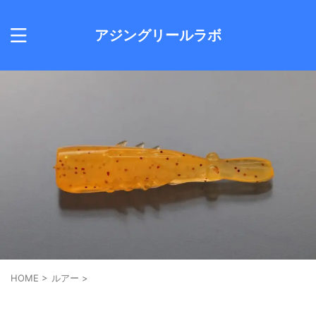
アジングリールラボ
HOME
>
ルアー
>