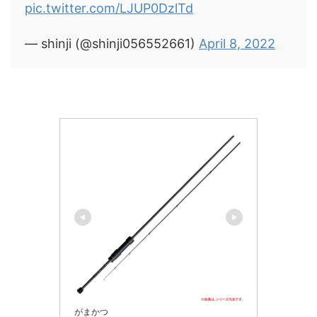
pic.twitter.com/LJUP0DzlTd
— shinji (@shinji056552661)
April 8, 2022
がまかつ